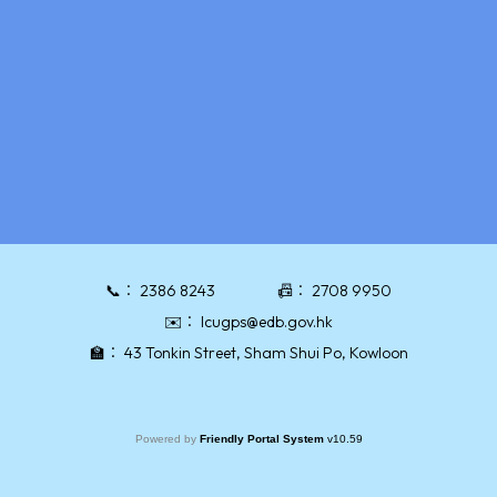
📞：
2386 8243
📠：
2708 9950
✉️：
lcugps@edb.gov.hk
🏫：
43 Tonkin Street, Sham Shui Po, Kowloon
Powered by
Friendly Portal System
v
10.59